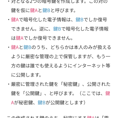
対となる2つの暗号鍵を作成します。この対の
鍵を仮に
鍵A
と
鍵B
と呼びます。
鍵A
で暗号化した電子情報は、
鍵B
でしか復号
できません。逆に、
鍵B
で暗号化した電子情報
は
鍵A
でしか復号できません。
鍵A
と
鍵B
のうち、どちらかは本人のみが扱える
ように厳密な管理の上で保管しますが、もう一
方の鍵は誰でも使えるようにインターネット等
に公開します。
厳密に管理された鍵を「秘密鍵」、公開された
鍵を「公開鍵」、と呼びます。（ここでは、
鍵
A
が秘密鍵、
鍵B
が公開鍵とします）
この作成される鍵のうち、秘密にする
鍵A
は「電